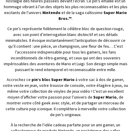
nostalgie des heures passées devant l’écran. Ce pin’s émaillé est un
hommage vibrant à l’un des objets les plus reconnaissables et les plus
excitants de l’univers
Nintendo
et de la saga cultissime
Super Mario
Bros.™
.
Ce pin’s représente fidèlement le célèbre bloc de question rouge,
avec son point d’interrogation blanc distinctif et ses détails
minimalistes. Il évoque instantanément l’anticipation de découvrir ce
qu’il contient : une pièce, un champignon, une fleur de feu… C’est
l’accessoire indispensable pour tous les gamers, les fans
inconditionnels de rétro-gaming, et ceux qui ont des souvenirs
impérissables des aventures de Mario et Luigi. Son design simple mais
puissant le rend intemporel et reconnaissable entre mille.
Accrochez ce
pin’s bloc Super Mario
à votre sac à dos de gamer,
votre veste en jean, votre trousse de console, votre étagère à jeux, ou
même votre collection de vinyles de jeux vidéo ! C’est un excellent
moyen d’afficher votre passion pour l’univers de
Super Mario
, de
montrer votre côté geek avec style, et de partager un morceau de
cette culture pop iconique. Il complétera à merveille votre collection
de pin’s originaux.
À la recherche de l’idée cadeau parfaite pour un ami gamer, un
collectionneur de produits Nintendo, un nostalgique des salles