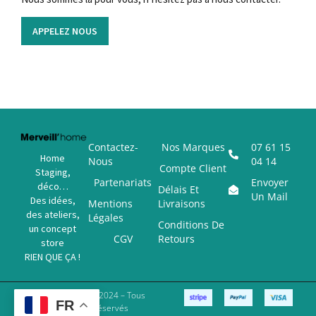
APPELEZ NOUS
Contactez-
Nos Marques
07 61 15
Home
Nous
04 14
Compte Client
Staging,
Partenariats
Envoyer
déco…
Délais Et
Un Mail
Des idées,
Mentions
Livraisons
des ateliers,
Légales
Conditions De
un concept
CGV
Retours
store
RIEN QUE ÇA !
Copyright © 2024 – Tous
FR
Droits Réservés