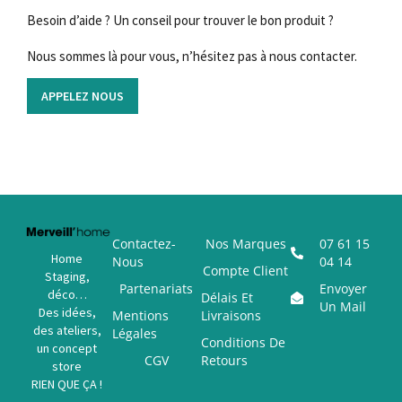
Besoin d’aide ? Un conseil pour trouver le bon produit ?
Nous sommes là pour vous, n’hésitez pas à nous contacter.
APPELEZ NOUS
Contactez-
Nos Marques
07 61 15
Home
Nous
04 14
Compte Client
Staging,
Partenariats
Envoyer
déco…
Délais Et
Un Mail
Des idées,
Mentions
Livraisons
des ateliers,
Légales
Conditions De
un concept
CGV
Retours
store
RIEN QUE ÇA !