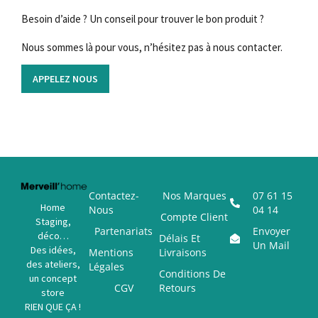
Besoin d’aide ? Un conseil pour trouver le bon produit ?
Nous sommes là pour vous, n’hésitez pas à nous contacter.
APPELEZ NOUS
Contactez-
Nos Marques
07 61 15
Home
Nous
04 14
Compte Client
Staging,
Partenariats
Envoyer
déco…
Délais Et
Un Mail
Des idées,
Mentions
Livraisons
des ateliers,
Légales
Conditions De
un concept
CGV
Retours
store
RIEN QUE ÇA !