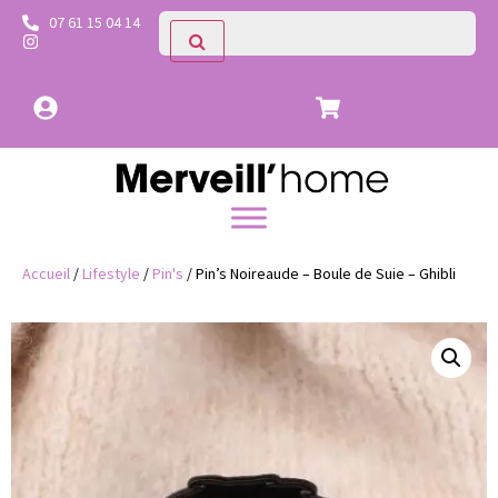
07 61 15 04 14
Accueil
/
Lifestyle
/
Pin's
/ Pin’s Noireaude – Boule de Suie – Ghibli