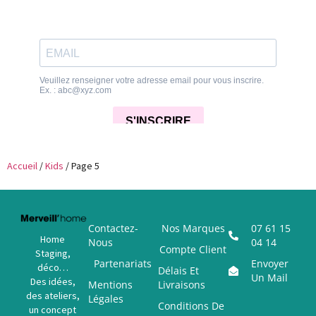
Accueil
/
Kids
/ Page 5
Contactez-
Nos Marques
07 61 15
Home
Nous
04 14
Compte Client
Staging,
Partenariats
Envoyer
déco…
Délais Et
Un Mail
Des idées,
Mentions
Livraisons
des ateliers,
Légales
Conditions De
un concept