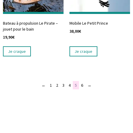
Bateau à propulsion Le Pirate –
Mobile Le Petit Prince
jouet pour le bain
38,00
€
19,90
€
Je craque
Je craque
←
1
2
3
4
5
6
→