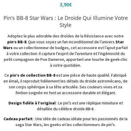
3,90
€
Pin’s BB-8 Star Wars : Le Droïde Qui Illumine Votre
Style
Adoptez le plus adorable des droïdes de la Résistance avec notre
pin’s BB-8
. Que vous soyez un fan inconditionnel de l’univers
Star
Wars
ou un collectionneur de badges, cet accessoire est l’ajout parfait
à votre collection. Il capture l’esprit de l’aventure et l’ingéniosité du
petit compagnon de Poe Dameron, apportant une touche de geek-chic
à votre quotidien.
Ce
pin’s de collection BB-8
est une pièce de haute qualité. Fabriqué
en émail, il reproduit fidèlement les détails du droïde astromécano, de
son corps sphérique à sa tête articulée. Ses couleurs vives et sa
finition soignée en font un accessoire durable et élégant.
Design fidèle à l’original
: Le pin’s est une réplique miniature et
détaillée du célèbre droïde BB-8.
Cadeau parfait
: Une idée de cadeau idéale pour les passionnés de la
saga Star Wars, les geeks et les collectionneurs de pin’s.