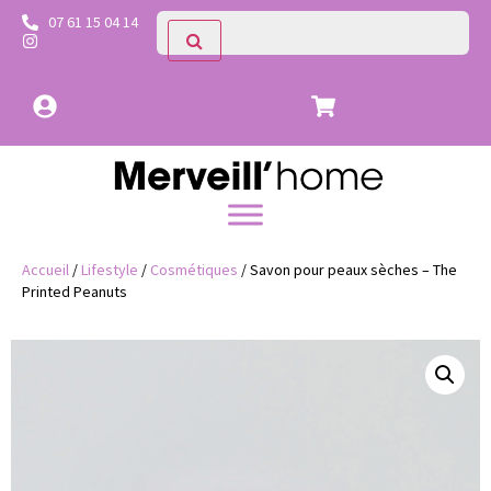
07 61 15 04 14
Accueil
/
Lifestyle
/
Cosmétiques
/ Savon pour peaux sèches – The
Printed Peanuts