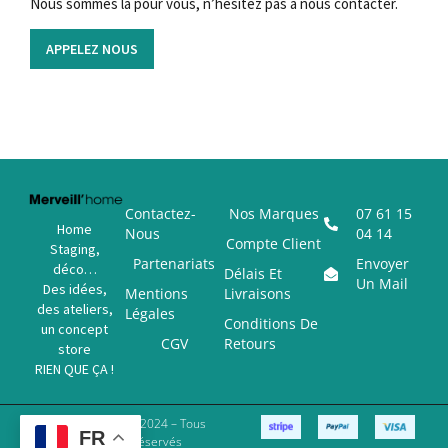
Nous sommes là pour vous, n’hésitez pas à nous contacter.
APPELEZ NOUS
Contactez-
Nos Marques
07 61 15
Home
Nous
04 14
Compte Client
Staging,
Partenariats
Envoyer
déco…
Délais Et
Un Mail
Des idées,
Mentions
Livraisons
des ateliers,
Légales
Conditions De
un concept
CGV
Retours
store
RIEN QUE ÇA !
Copyright © 2024 – Tous
FR
Droits Réservés